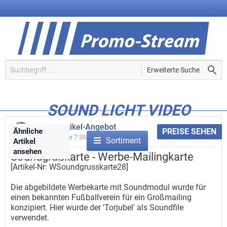
Erweiterte Suche
SOUND LICHT VIDEO
Werbeartikel-Angebot
Ähnliche
PREISE SEHEN
Gepostet vor
7 Stunden
Sortiment
Artikel
ansehen
Soundgrußkarte - Werbe-Mailingkarte
[Artikel-Nr: WSoundgrusskarte28]
Die abgebildete Werbekarte mit Soundmodul wurde für
einen bekannten Fußballverein für ein Großmailing
konzipiert. Hier wurde der 'Torjubel' als Soundfile
verwendet.