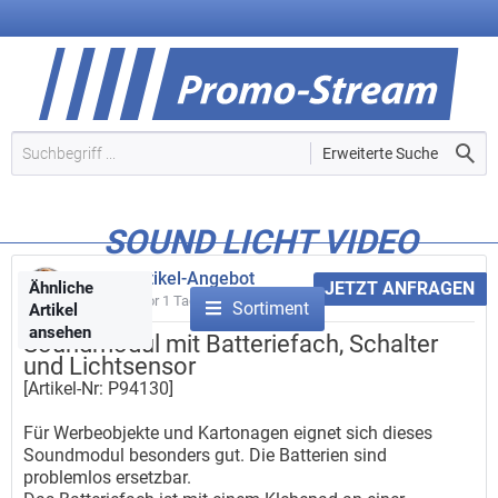
Erweiterte Suche
SOUND LICHT VIDEO
Werbeartikel-Angebot
Ähnliche
JETZT ANFRAGEN
Gepostet vor
1 Tag
Sortiment
Artikel
ansehen
Soundmodul mit Batteriefach, Schalter
und Lichtsensor
[Artikel-Nr: P94130]
Für Werbeobjekte und Kartonagen eignet sich dieses
Soundmodul besonders gut. Die Batterien sind
problemlos ersetzbar.